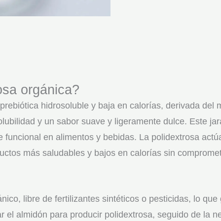
polidextrosa
orgánica
cantidad
osa orgánica?
prebiótica hidrosoluble y baja en calorías, derivada del
solubilidad y un sabor suave y ligeramente dulce. Este 
te funcional en alimentos y bebidas. La polidextrosa act
uctos más saludables y bajos en calorías sin comprometer
o, libre de fertilizantes sintéticos o pesticidas, lo que 
ar el almidón para producir polidextrosa, seguido de la ne