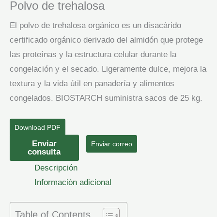
Polvo de trehalosa
El polvo de trehalosa orgánico es un disacárido
certificado orgánico derivado del almidón que protege
las proteínas y la estructura celular durante la
congelación y el secado. Ligeramente dulce, mejora la
textura y la vida útil en panadería y alimentos
congelados. BIOSTARCH suministra sacos de 25 kg.
Download PDF
Polvo
Enviar
Enviar correo
consulta
de
Descripción
trehalosa
Información adicional
cantidad
Table of Contents